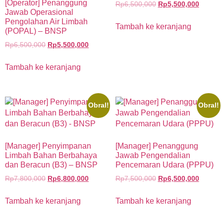
[Operator] Penanggung
Rp
6,500,000
Rp
5,500,000
Jawab Operasional
Pengolahan Air Limbah
Tambah ke keranjang
(POPAL) – BNSP
Rp
6,500,000
Rp
5,500,000
Tambah ke keranjang
Obral!
Obral!
[Manager] Penyimpanan
[Manager] Penanggung
Limbah Bahan Berbahaya
Jawab Pengendalian
dan Beracun (B3) – BNSP
Pencemaran Udara (PPPU)
Rp
7,800,000
Rp
6,800,000
Rp
7,500,000
Rp
6,500,000
Tambah ke keranjang
Tambah ke keranjang