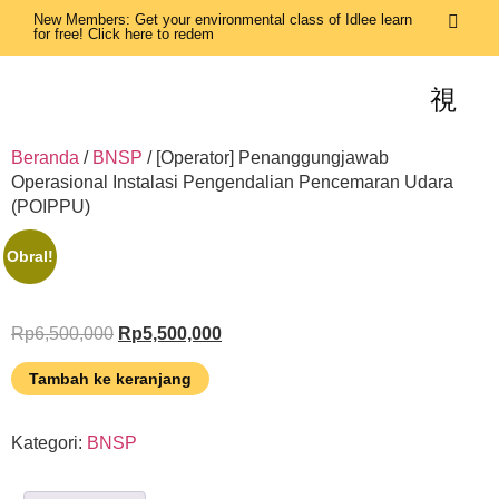
New Members: Get your environmental class of Idlee learn
for free! Click here to redem
Beranda
/
BNSP
/ [Operator] Penanggungjawab
Operasional Instalasi Pengendalian Pencemaran Udara
(POIPPU)
Obral!
Rp
6,500,000
Rp
5,500,000
Tambah ke keranjang
Kategori:
BNSP